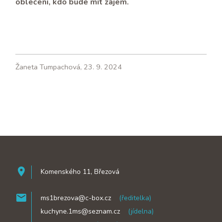
oblečení, kdo bude mít zájem.
Žaneta Tumpachová, 23. 9. 2024
room
Komenského 11, Březová
mail
ms1brezova@c-box.cz
(ředitelka)
mail
kuchyne.1ms@seznam.cz
(jídelna)