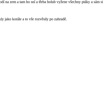
shodí na zem a tam ho sní a třeba holub vyžene všechny ptáky a sám si
ly jako korále a to vše rozvěsily po zahradě.