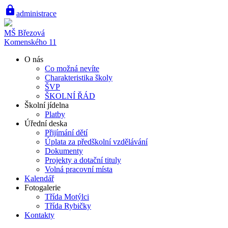
lock
administrace
MŠ Březová
Komenského 11
O nás
Co možná nevíte
Charakteristika školy
ŠVP
ŠKOLNÍ ŘÁD
Školní jídelna
Platby
Úřední deska
Přijímání dětí
Úplata za předškolní vzdělávání
Dokumenty
Projekty a dotační tituly
Volná pracovní místa
Kalendář
Fotogalerie
Třída Motýlci
Třída Rybičky
Kontakty