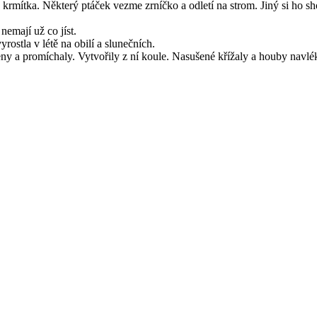
 u krmítka. Některý ptáček vezme zrníčko a odletí na strom. Jiný si ho 
nemají už co jíst.
ostla v létě na obilí a slunečních.
ny a promíchaly. Vytvořily z ní koule. Nasušené křížaly a houby navlék