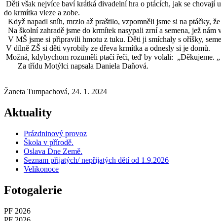
Děti však nejvíce baví krátká divadelní hra o ptácích, jak se chovají
do krmítka vleze a zobe.
Když napadl sníh, mrzlo až praštilo, vzpomněli jsme si na ptáčky, že 
Na školní zahradě jsme do krmítek nasypali zrní a semena, jež nám vyr
V MŠ jsme si připravili hmotu z tuku. Děti ji smíchaly s oříšky, seme
V dílně ZŠ si děti vyrobily ze dřeva krmítka a odnesly si je domů.
Možná, kdybychom rozuměli ptačí řeči, teď by volali: „Děkujeme. „
Za třídu Motýlci napsala Daniela Daňová.
Žaneta Tumpachová, 24. 1. 2024
Aktuality
Prázdninový provoz
Škola v přírodě.
Oslava Dne Země.
Seznam přijatých/ nepřijatých dětí od 1.9.2026
Velikonoce
Fotogalerie
PF 2026
PF 2026