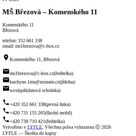
MŠ Březová – Komenského 11
Komenského 11
Březová
telefon: 352 661 338
email: ms1brezova@c-box.cz
room
Komenského 11, Březová
mail
ms1brezova@c-box.cz
(ředitelka)
mail
kuchyne.1ms@seznam.cz
(jídelna)
mail
wexkpdi
(datová schránka)
phone
+420 352 661 338
(pevná linka)
phone
+420 731 155 265
(školní mobil)
phone
+420 739 710 421
(ředitelka)
Vytvořeno v
LYFLE
. Všechna práva vyhrazena Ⓒ 2026
LYFLE — Školka do kapsy