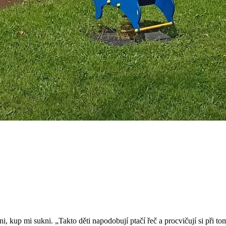
, kup mi sukni. „Takto děti napodobují ptačí řeč a procvičují si při to