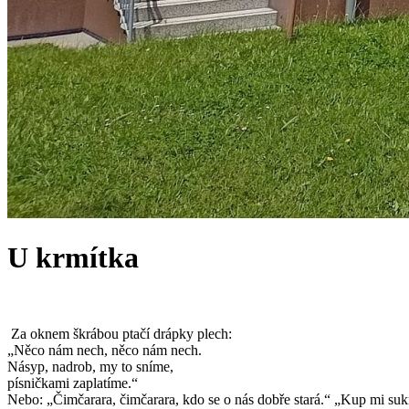
U krmítka
Za oknem škrábou ptačí drápky plech:
„Něco nám nech, něco nám nech.
Násyp, nadrob, my to sníme,
písničkami zaplatíme.“
Nebo: „Čimčarara, čimčarara, kdo se o nás dobře stará.“ „Kup mi sukni