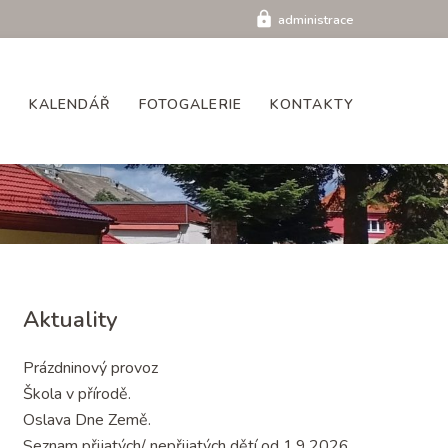
lock
administrace
A
KALENDÁŘ
FOTOGALERIE
KONTAKTY
Aktuality
Prázdninový provoz
Škola v přírodě.
Oslava Dne Země.
Seznam přijatých/ nepřijatých dětí od 1.9.2026