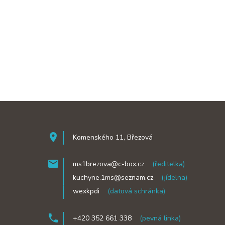
room
Komenského 11, Březová
mail
ms1brezova@c-box.cz
(ředitelka)
mail
kuchyne.1ms@seznam.cz
(jídelna)
mail
wexkpdi
(datová schránka)
phone
+420 352 661 338
(pevná linka)