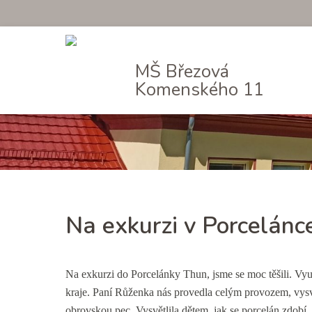
MŠ Březová
Komenského 11
Na exkurzi v Porcelánc
Na exkurzi do Porcelánky Thun, jsme se moc těšili. Vy
kraje. Paní Růženka nás provedla celým provozem, vysvě
obrovskou pec. Vysvětlila dětem, jak se porcelán zdobí. 