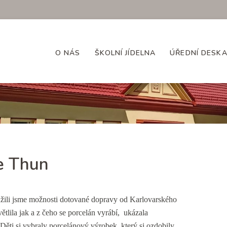
O NÁS
ŠKOLNÍ JÍDELNA
ÚŘEDNÍ DESK
e Thun
užili jsme možnosti dotované dopravy od Karlovarského
tlila jak a z čeho se porcelán vyrábí, ukázala
Děti si vybraly porcelánový výrobek, který si ozdobily.