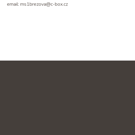
email: ms1brezova@c-box.cz