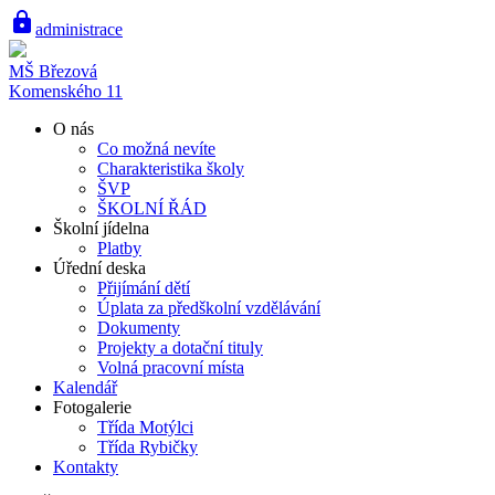
lock
administrace
MŠ Březová
Komenského 11
O nás
Co možná nevíte
Charakteristika školy
ŠVP
ŠKOLNÍ ŘÁD
Školní jídelna
Platby
Úřední deska
Přijímání dětí
Úplata za předškolní vzdělávání
Dokumenty
Projekty a dotační tituly
Volná pracovní místa
Kalendář
Fotogalerie
Třída Motýlci
Třída Rybičky
Kontakty