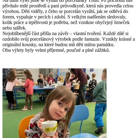
Na další výlet jsme se vydali do porcelánky Thun. Po příchodu nás
přivítalo milé prostředí a paní průvodkyně, která nás provedla celou
výrobou. Děti viděly, z čeho se porcelán vyrábí, jak se odlévá do
forem, vypaluje v pecích i zdobí. S velkým nadšením sledovaly,
kolik práce a trpělivosti je potřeba, než vznikne obyčejný hrneček
nebo talířek.
Nejoblíbenější část přišla na závěr – vlastní tvoření. Každé dítě si
ozdobilo svůj porcelánový výrobek podle fantazie. Vznikly krásné a
originální kousky, na které budou mít děti milou památku.
Oba výlety byly velmi příjemné, poučné a plné zážitků.