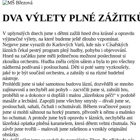
DVA VÝLETY PLNÉ ZÁŽITK
V uplynulých dnech jsme s dětmi zažili hned dva krásné a opravdu
výjimečné výlety, na které budeme ještě dlouho vzpomínat.
Nejprve jsme vyrazili do Karlových Varů, kde nás v Císařských
lázních čekal pestrý program plný hudby, pohybu i objevování.
Hned na začátku jsme měli jedinečnou možnost poslechnout si
zkoušku orchestru. Hudba zněla celým sálem a byla to pro všechny
nádherná podívaná i poslouchaná. Děti si poté samy vyzkoušely,
jaké to je být součástí orchestru, a zahrály si na různé hudební
nástroje.
Prohlédli jsme si také samotnou budovu lázní, dozvěděli se mnoho
zajímavostí a nechyběl ani pohyb – zacvičili jsme si, zahráli hru,
proběhli se a dokonce si dopřáli i malou „lázeňskou péči“ v podobě
masáže a lechtání. Zapojili jsme všechny smysly – dívali jsme se,
poslouchali, sahali, čichali i ochutnávali. Během svačinové pauzy
jsme si mohli sáhnout na horký pramen, přivonět k němu a malinko
ho ochutnat. A protože jsme byli opravdu v lázních, nechyběla ani
lázeňská oplatka plněná karamelem, která dětem velmi chutnala. Na
závěr jsme tvořili – malovali jsme rašelinou a vznikly originální
obrázky.