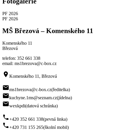
Fotogalerie
PF 2026
PF 2026
MŠ Březová – Komenského 11
Komenského 11
Březová
telefon: 352 661 338
email: ms1brezova@c-box.cz
room
Komenského 11, Březová
mail
ms1brezova@c-box.cz
(ředitelka)
mail
kuchyne.1ms@seznam.cz
(jídelna)
mail
wexkpdi
(datová schránka)
phone
+420 352 661 338
(pevná linka)
phone
+420 731 155 265
(školní mobil)